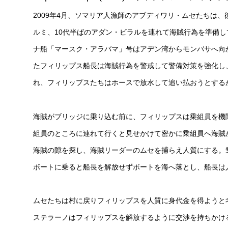
2009年4月、ソマリア人漁師のアブディワリ・ムセたちは
ルミ、10代半ばのアダン・ビラルを連れて海賊行為を準備し
ナ船「マースク・アラバマ」号はアデン湾からモンバサへ向
たフィリップス船長は海賊行為を警戒して警備対策を強化し
れ、フィリップスたちはホースで放水して追い払おうとする
海賊がブリッジに乗り込む前に、フィリップスは乗組員を機
組員のところに連れて行くと見せかけて密かに乗組員へ海賊
海賊の隙を探し、海賊リーダーのムセを捕らえ人質にする。
ボートに乗ると船長を解放せずボートを海へ落とし、船長は
ムセたちは村に戻りフィリップスを人質に身代金を得ようと
ステラーノはフィリップスを解放するように交渉を持ちかけ