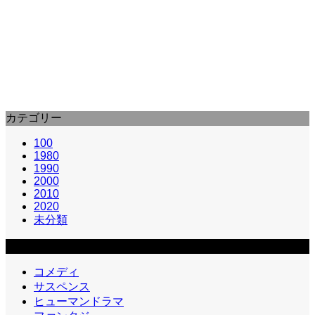
ザッツ★マジッ…
『ザッツ★マジックアワー ダメ男ハワードのステキな
人生』（The Great Buck Howard）は、2008年に製作
されたコメディ映画であ…
カテゴリー
100
1980
1990
2000
2010
2020
未分類
カテゴリー2
コメディ
サスペンス
ヒューマンドラマ