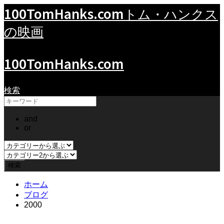
100TomHanks.com
トム・ハンクス
の映画
100TomHanks.com
検索
and
or
ホーム
ブログ
2000